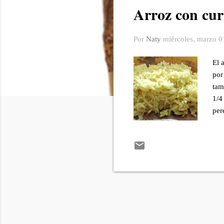
Arroz con cu
r
a
d
Por
Naty
miércoles, marzo 0
a
s
El 
por
tam
1/4
per
mac
par
tap
tap
pro