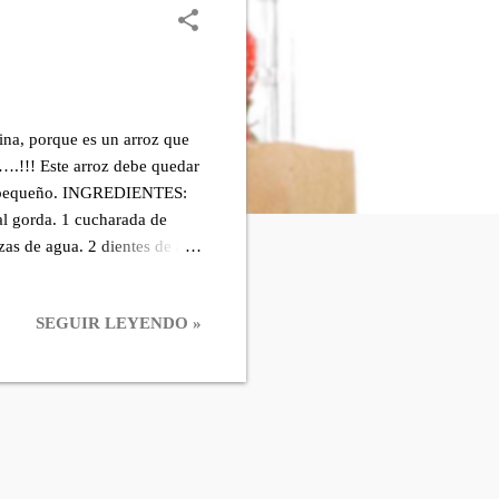
cina, porque es un arroz que
….!!! Este arroz debe quedar
do pequeño. INGREDIENTES:
al gorda. 1 cucharada de
zas de agua. 2 dientes de ajo
, sin el perejil. Remueve
ue hierva. Al hervir coloca la
SEGUIR LEYENDO »
perejil por encima del arroz,
n un tenedor. Sirve. Buen