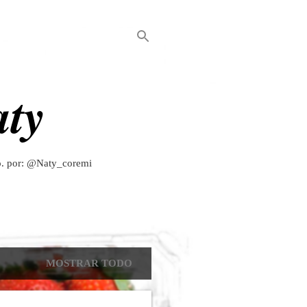
aty
to. por: @Naty_coremi
MOSTRAR TODO