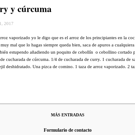
rry y cúrcuma
1, 2017
arroz vaporizado yo le digo que es el arroz de los principiantes en la co
 muy mal que lo hagas siempre queda bien, saca de apuros a cualquiera
bién estupendo añadiendo un poquito de cebollín o cebollino corta
 de cucharada de cúrcuma. 1/4 de cucharada de curry. 1 cucharada de s
ejil deshidratado. Una pizca de comino. 1 taza de arroz vaporizado. 2 ta
hacados. PREPARACION: Coloca en una cacerola todos los ingredientes
a integrar y diluir la cúrcuma, curry y la sal. Cocina a fuego alto hasta q
a y baja la temperatura a media baja. Se cocina en 20 minutos. Añade el 
a nuevamente y deja reposar unos cinco minutos. Remueve el arroz co
vech...
MÁS ENTRADAS
Formulario de contacto