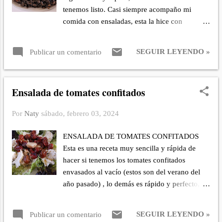
VINAGRETA DE PIMIENTOS Es pimiento
tenemos listo. Casi siempre acompaño mi
italiano, pimiento morrón y cebolleta cortados
comida con ensaladas, esta la hice con
pequeño, cilantro vinagre de vino, aceite, sal y
cogollos morados, queso mozzarella, tomate
agua caliente. A una de las vinagretas le añadí
confitado, orégano, sal y un chorro de aceite
unas guindillas cortadas muy pequeño.
SEGUIR LEYENDO »
Publicar un comentario
de oliva virgen extra, no necesita mucho para
deleitar en sabor. INGREDIENTES 4 dientes
de ajos laminados. 1 hoja de laurel. 2
Ensalada de tomates confitados
cucharadas de aceite de oliva virgen extra. (usé
con onoto). 800 gr. de cuerpo de calamares
Por
Naty
sábado, febrero 03, 2024
limpios. Sal gruesa. Pimienta. 1 taza de arroz
redondo. 3 tazas de agua. 1 sobre de tinta de
ENSALADA DE TOMATES CONFITADOS
calamar. PREPARACIÓN: Lavo y limpio los
Esta es una receta muy sencilla y rápida de
calamares, utilizo solo los cuerpos. (las
hacer si tenemos los tomates confitados
cabezas las reservo en el congelador hasta
envasados al vacío (estos son del verano del
tener suficientes para guisarlas y comer con
año pasado) , lo demás es rápido y perfecto,
tostadas). Limpio los dientes de ajos y corto en
para salir de un apuro para el contorno en una
láminas. En una cacerola añado el aceite, el
comida o inclusive sola para cenar.
laurel y los dientes de ajos, los cocino hasta
SEGUIR LEYENDO »
Publicar un comentario
INGREDIENTES: Un cogollo de lechuga