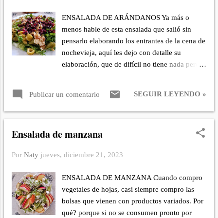
Dos yemas de huevo o un huevo entero. El
ENSALADA DE ARÁNDANOS Ya más o
zumo de 1/2 limón. Tres o cuatro filetes de
menos hable de esta ensalada que salió sin
anchoas. 1/2 diente de ajo. Media taza de
pensarlo elaborando los entrantes de la cena de
aceite de oliva Sal al gusto (las anchoas ya son
nochevieja, aquí les dejo con detalle su
saladas. Buen provecho!!!
elaboración, que de difícil no tiene nada pero
así queda registrada la receta para quien desee
hacerla. Es una ensalada que va perfecta para
SEGUIR LEYENDO »
Publicar un comentario
acompañar una carne o inclusive comer sola
con un trozo de pan. INGREDIENTES 1/2
puñado de arándano seco Un puñado de
Ensalada de manzana
nueces. Varias hojas de lechuga. 1/2 puñado de
pepinillos en vinagre. 1/2 puñado de aceitunas.
Por
Naty
jueves, diciembre 21, 2023
ADEREZO: 3 cucharadas de aceite de oliva
virgen extra. 1 cucharada de vinagre de
ENSALADA DE MANZANA Cuando compro
manzana o de vino. Sal fina. PREPARACIÓN:
vegetales de hojas, casi siempre compro las
Lavo las hojas de lechuga y escurro bien.
bolsas que vienen con productos variados. Por
Corto en trozos grandes de bocado. Corto
qué? porque si no se consumen pronto por
pequeño las nueces, aceitunas, pepinillos y los