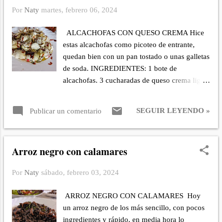
virgen extra. PREPARACIÓN: Primero lavo el
Por
Naty
martes, febrero 06, 2024
brócoli, lleno un bol con agua y una cucharada
de bicarbonato, disuelvo el bicarbonato bien e
ALCACHOFAS CON QUESO CREMA Hice
introduzco el brócoli y lo dejo allí mientras
estas alcachofas como picoteo de entrante,
preparo la cama de yogur. En un tarro añado el
quedan bien con un pan tostado o unas galletas
yogur, las tres cucharadas de vinagreta de
de soda. INGREDIENTES: 1 bote de
pimientos, el queso y una pizca de sal, integro
alcachofas. 3 cucharadas de queso crema light.
bien y coloco sobre un plato extendiendo bien.
Sal fina y pimienta. 3 cucharadas de vinagreta
Escurro el brócoli y lo coloco en la vaporera
con pimientos y cebolleta. Crema de vinagre
30 minutos. Pasado el tiempo espero que se
SEGUIR LEYENDO »
Publicar un comentario
de módena. Aceite de oliva virgen extra.
enfríe un poco para colocar encima de la cama
Semillas variadas. PREPARACIÓN: Escurro las
de yogur. Añ...
alcachofas del líquido en conserva. Las parto
Arroz negro con calamares
por la mitad. Bato un poco el queso crema e
integro con la vinagreta de pimiento, pizca de
Por
Naty
sábado, febrero 03, 2024
sal y pimienta. Esparzo por todo el plato
haciendo una base. Encima coloco las
ARROZ NEGRO CON CALAMARES Hoy
alcachofas. Baño con aceite, semillas, sal y la
un arroz negro de los más sencillo, con pocos
crema de vinagre de módena. LA
ingredientes y rápido, en media hora lo