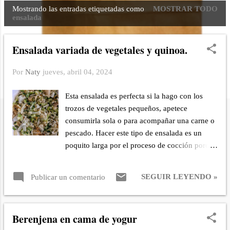
Mostrando las entradas etiquetadas como
MOSTRAR TODO
E
ensalada
n
t
Ensalada variada de vegetales y quinoa.
r
a
Por
Naty
jueves, abril 04, 2024
d
a
Esta ensalada es perfecta si la hago con los
s
trozos de vegetales pequeños, apetece
consumirla sola o para acompañar una carne o
pescado. Hacer este tipo de ensalada es un
poquito larga por el proceso de cocción porque
cada ingrediente hay que cocinarlo por
separado, pero insisto merece la pena disfrutar
SEGUIR LEYENDO »
Publicar un comentario
del resultado. INGREDIENTES: Una taza de
brócoli Una taza de repollo. Una taza de
calabacín. Una taza de quinoa. 1 1/4 taza de
Berenjena en cama de yogur
agua. 1/2 cebolla. Sal. Zumo de limón. Aceite