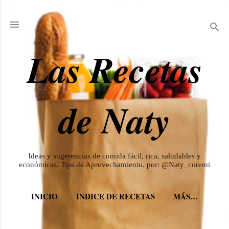
Ir al contenido principal
Las Recetas
de Naty
Ideas y sugerencias de comida fácil, rica, saludables y
económicas. Tips de Aprovechamiento. por: @Naty_coremi
INICIO
INDICE DE RECETAS
MÁS…
REDES SOCIALES