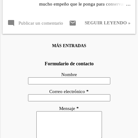
mucho empeño que le ponga para conservarlas
arándanos. Integro todos los ingredientes con
casi siempre se tienden a dañar, solución? en
la sal, aceite y vinagre. Buen provecho!!!
esta época de frío pocas ensaladas se
SEGUIR LEYENDO »
Publicar un comentario
consumen frías porque apetecen más a
temperatura ambiente o tibias, así que compro
las bolsas mixtas. Estas que he usado hoy son
MÁS ENTRADAS
las que vienen identificadas en Mercadona
como ensalada gourmet, todas sus hojas
crujientes y frescas, aunque dice que ya vienen
Formulario de contacto
lavadas, siempre las lavo con vinagre o con
Nombre
bicarbonato. Mi ensalada la he acompañado
con los lomos de cerdo en escabeche que hice
Correo electrónico
*
recientemente. INGREDIENTES: Hojas de
radicchio (ver notas) Hojas de escarola
Canónigos Queso fresco de vaca de ensalada,
Mensaje
*
lo compro en Mercadona. 1 manzana 1/2
limón. ADEREZO: Vinagre. Aceite de oliva
virgen extra. Sal Mostaza PREPARACIÓN:
Primero que nada coloco un bol con suficiente