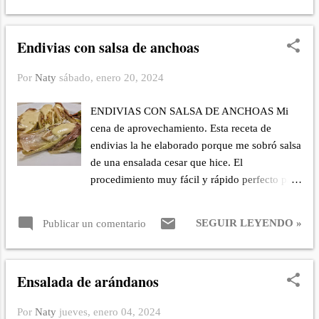
dorar. Añado los cuerpos de calamares con un
morado. 1 bola de queso mozzarella. Una
poco de sal y pimienta, los cocino un...
pizca de orégano. 1/2 taza de tomates
Endivias con salsa de anchoas
confitados (receta aquí ) Aceite de oliva virgen
extra. Sal fina. PREPARACIÓN: Primero que
Por
Naty
sábado, enero 20, 2024
nada debemos de tener lista la receta de
tomates confitados. Lavo el cogollo de lechuga
ENDIVIAS CON SALSA DE ANCHOAS Mi
con bicarbonato, centrifugo y decoro el plato
cena de aprovechamiento. Esta receta de
con ellos. Encima coloco el queso mozzarella
endivias la he elaborado porque me sobró salsa
desmenuzado. Encima de estos el tomate
de una ensalada cesar que hice. El
confitado. Esparzo por encima un poco de
procedimiento muy fácil y rápido perfecto para
orégano, sal y aceite. Listo para disfrutar, buen
cenar. He lavado las endivias, las he cortado
provecho.
por la mitad y en una sartén le añadí aceite,
SEGUIR LEYENDO »
Publicar un comentario
doré cada parte de la endivia por ambos lados.
La retiro a un plato y baño con la salsa de
anchoas. El sabor amargo de la endivia ni se
Ensalada de arándanos
nota, lo acompañé con unos filetes de anchoas,
aguacate y un trozo de casabe. Los
Por
Naty
jueves, enero 04, 2024
ingredientes usados en la salsa fueron. SALSA: