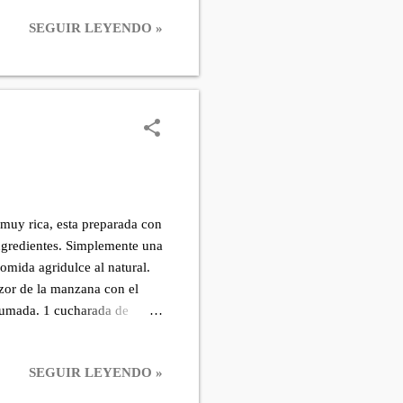
y mueve a la posición
SEGUIR LEYENDO »
 por todas partes del líquido.
esentación. Baña con el
muy rica, esta preparada con
ingredientes. Simplemente una
mida agridulce al natural.
lzor de la manzana con el
umada. 1 cucharada de
a mitad la manzana, limpia
ja cocinar unos 5 minutos a
SEGUIR LEYENDO »
ado y a fuego medio bajo.
ambos lados. Buen provecho.