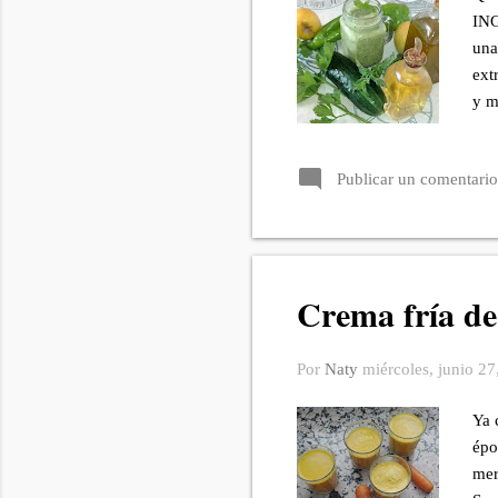
ING
una
ext
y m
hie
agu
Publicar un comentario
agu
#vi
Crema fría de
Por
Naty
miércoles, junio 27
Ya 
épo
mer