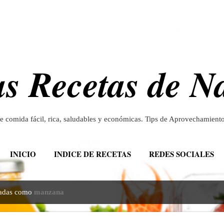
Ir al contenido principal
s Recetas de N
de comida fácil, rica, saludables y económicas. Tips de Aprovechamien
INICIO
INDICE DE RECETAS
REDES SOCIALES
etadas como
manzana