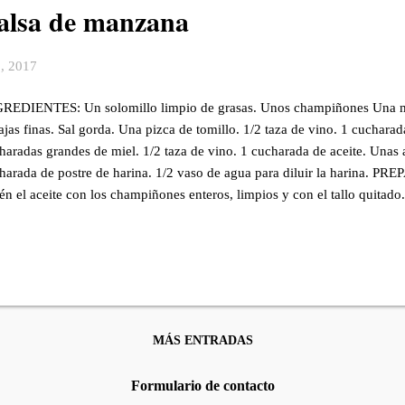
salsa de manzana
3, 2017
REDIENTES: Un solomillo limpio de grasas. Unos champiñones Una ma
ajas finas. Sal gorda. Una pizca de tomillo. 1/2 taza de vino. 1 cuchara
haradas grandes de miel. 1/2 taza de vino. 1 cucharada de aceite. Unas 
harada de postre de harina. 1/2 vaso de agua para diluir la harina. P
tén el aceite con los champiñones enteros, limpios y con el tallo quitad
os lados. Limpia el solomillo de grasas y trata de abrir poco a poco que
ona con sal y tomillo. Cuando los champiñones estén cocidos, coloca a l
mpiñones y las aceitunas. Trata de cerrar la carne sin que su contenido 
del de cocina, ata el solomillo. Añade la margarina en la sartén y dora e
os. Añade el vino deja evaporar...
MÁS ENTRADAS
Formulario de contacto