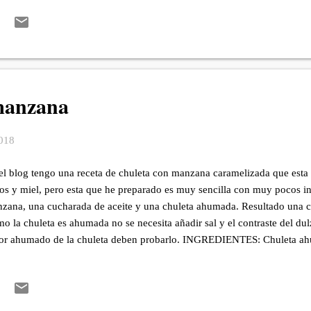
erva en la nevera durante dos o tres días, en ese lapso de tiempo, saca 
traria que tienen, guarda otra vez en la nevera, de esta manera se integra
ado el tiempo de reposo en la nevera, retira las manzanas al plato de pr
ido. ...
manzana
2018
el blog tengo una receta de chuleta con manzana caramelizada que esta 
tos y miel, pero esta que he preparado es muy sencilla con muy pocos 
zana, una cucharada de aceite y una chuleta ahumada. Resultado una co
o la chuleta es ahumada no se necesita añadir sal y el contraste del du
or ahumado de la chuleta deben probarlo. INGREDIENTES: Chuleta ah
ite de oliva virgen extra. 1 manzana PREPARACIÓN: Lava y corta por l
piel y semillas. Coloca en la sartén el aceite con la manzana, tapa y de
go medio bajo. Añade la chuleta y sigue cocinando con la manzana tap
ado unos minutos la manzana estará blanda y la chuleta cocinada por 