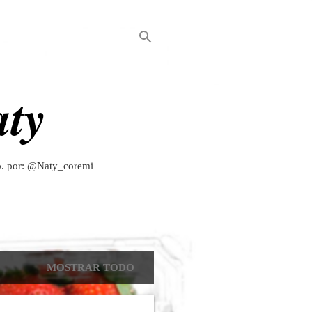
aty
to. por: @Naty_coremi
MOSTRAR TODO