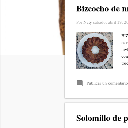
Bizcocho de 
r
a
d
Por
Naty
sábado, abril 19, 2
a
s
BIZ
es 
inv
com
tro
gr.
Ral
Publicar un comentario
(ta
ing
don
Solomillo de 