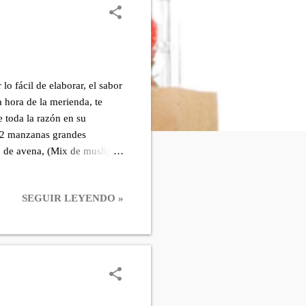
ácil de elaborar, el sabor
a hora de la merienda, te
e toda la razón en su
ES 2 manzanas grandes
r. de avena, (Mix de musli) 50
olvo de hornear Pizca de sal.
 en polvo 1 cucharadas
SEGUIR LEYENDO »
nal). PREPARACIÓN: Peso los
 a gajos retirando el centro
s restan...