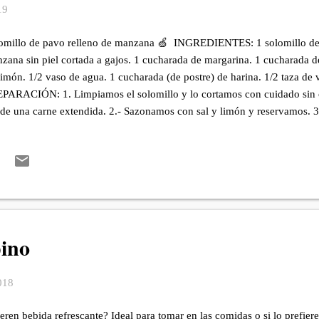
19
omillo de pavo relleno de manzana 🍏 INGREDIENTES: 1 solomillo de p
zana sin piel cortada a gajos. 1 cucharada de margarina. 1 cucharada 
limón. 1/2 vaso de agua. 1 cucharada (de postre) de harina. 1/2 taza de 
PARACIÓN: 1. Limpiamos el solomillo y lo cortamos con cuidado sin c
de una carne extendida. 2.- Sazonamos con sal y limón y reservamos. 
tamos en gajos. 4.- Colocamos en una sartén la margarina, la miel y lo
 ambos lados. Retiramos. 5.- Dejamos enfriar las manzanas unos minuto
carne de pavo. ( Un gajo al lado de otro). 6.- Enrollamos la carne tratan
curando no se nos salgan los gajos de manzana. 7.- Con un trozo de hilo
a que quede firme para poder cocinar. 8.- En la misma sartén donde se c
zana colocam...
pino
2018
eren bebida refrescante? Ideal para tomar en las comidas o si lo prefier