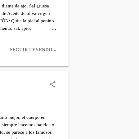
iente de ajo. Sal gruesa
 de Aceite de oliva virgen
ÓN: Quita la piel al pepino
iento, sal, apio,
de bien líquido NOTAS: El
ha agua por ello añadir el
SEGUIR LEYENDO »
no #pepino #manzana #aove
arlo mejor, el cuerpo en
a siempre hacemos batidos o
o, se parece a los famosos