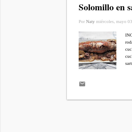
Solomillo en 
Por
Naty
miércoles, mayo 0
ING
rod
cuc
cuc
sar
amb
Saz
cha
cor
lad