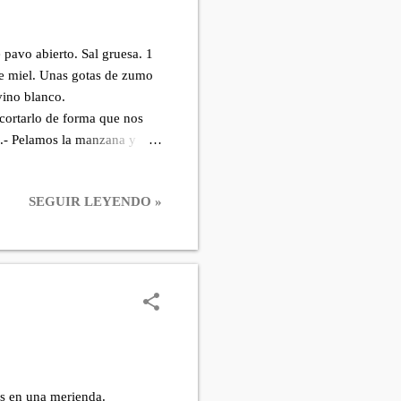
avo abierto. Sal gruesa. 1
de miel. Unas gotas de zumo
vino blanco.
ortarlo de forma que nos
3.- Pelamos la manzana y
s gajos de manzana, doramos
s, colocamos los gajos sobre
SEGUIR LEYENDO »
do de formar un rulo y
 de cocinar atamos el rulo
ocinaron los gajos de
es en una merienda.