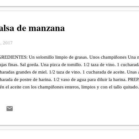
salsa de manzana
3, 2017
REDIENTES: Un solomillo limpio de grasas. Unos champiñones Una ma
ajas finas. Sal gorda. Una pizca de tomillo. 1/2 taza de vino. 1 cuchara
haradas grandes de miel. 1/2 taza de vino. 1 cucharada de aceite. Unas 
harada de postre de harina. 1/2 vaso de agua para diluir la harina. P
tén el aceite con los champiñones enteros, limpios y con el tallo quitad
os lados. Limpia el solomillo de grasas y trata de abrir poco a poco que
ona con sal y tomillo. Cuando los champiñones estén cocidos, coloca a l
mpiñones y las aceitunas. Trata de cerrar la carne sin que su contenido 
del de cocina, ata el solomillo. Añade la margarina en la sartén y dora e
os. Añade el vino deja evaporar el licor. Añade los champiñones y tronqu