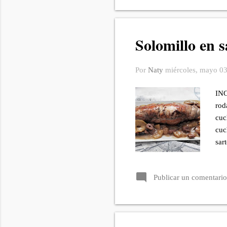
Solomillo en 
Por
Naty
miércoles, mayo 0
ING
rod
cuc
cuc
sar
amb
Saz
Publicar un comentario
cha
cor
lad