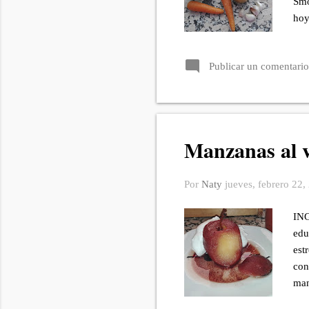
Smo
hoy
dir
una
Publicar un comentario
tom
ING
pie
Manzanas al v
Por
Naty
jueves, febrero 22,
ING
edu
est
con
man
has