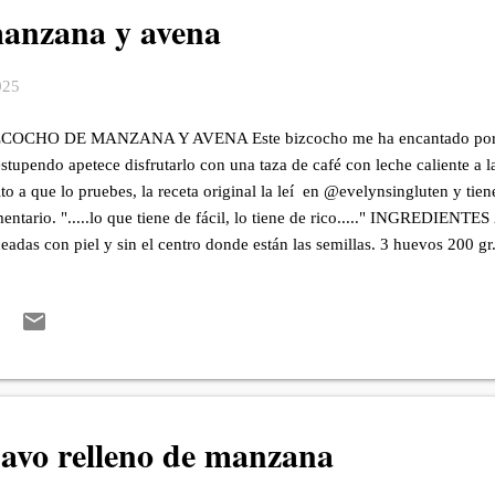
manzana y avena
025
COCHO DE MANZANA Y AVENA Este bizcocho me ha encantado por lo f
estupendo apetece disfrutarlo con una taza de café con leche caliente a l
ito a que lo pruebes, la receta original la leí en @evelynsingluten y tien
entario. ".....lo que tiene de fácil, lo tiene de rico....." INGREDIENT
ceadas con piel y sin el centro donde están las semillas. 3 huevos 200 g
 de aceite de girasol. 100 de azúcar. 2 cucharadas (tamaño de café) de p
ladura de una naranja grande. 1 cucharadas (tamaño de café) de canela
maño de café) de clavo en polvo. (Opcional, no está en la receta origi
redientes y reservo. Enciendo el horno a 180º. Lavo las manzanas y corto
de están las semillas, vierto en la licuadora. Coloco todos los ingrediente
pavo relleno de manzana