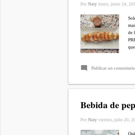
Por
Naty
lunes, junio 24, 20
Sol
man
de 
PRE
que
cor
por
Publicar un comentario
la 
pro
par
man
Bebida de pe
Por
Naty
viernes, julio 20, 
Qui