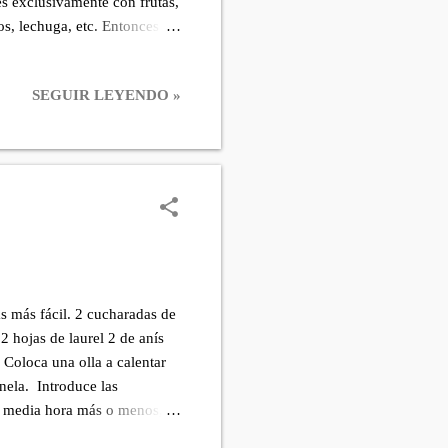
s exclusivamente con frutas,
os, lechuga, etc. Entonces
 concepto de gazpacho …….es
as crudas: generalmente
SEGUIR LEYENDO »
gazpacho de zanahoria.
semillas. 1/2 pepino sin
 aove. PREPARACIÓN:...
 más fácil. 2 cucharadas de
2 hojas de laurel 2 de anís
Coloca una olla a calentar
anela. Introduce las
a media hora más o menos, o
después de que estén frías