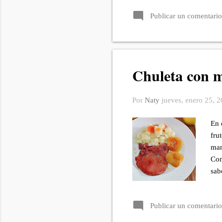
res
Publicar un comentario
con
Pas
líqu
Chuleta con 
Por
Naty
jueves, enero 25, 
En 
fru
man
Com
sab
ace
de 
Publicar un comentario
fue
Pas