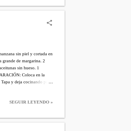
nzana sin piel y cortada en
da grande de margarina. 2
aceitunas sin hueso. 1
REPARACIÓN: Coloca en la
o. Tapa y deja cocinando por
 te quede una carne lisa.
o largo de la carne los
SEGUIR LEYENDO »
se salga, con la ayuda de un
l solomillo por todos sus
itos sobrantes corta...