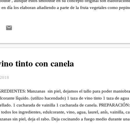
othie , aunque estos smoothie en su concepto original son elaboracione
 en día los elaboran añadiendo a parte de la fruta vegetales como pepin
é que estás elaboraciones se parecen en su concepto al Gazpacho . El
 sopa fría con ingredientes como el aceite de oliva , vinagre y hortaliz
ates , pepinos , pimientos , cebollas y ajo ...…..*1 Así que este es un 
REDIENTES: Unas 4 zanahorias. 1 diente de ajo. 1 manzana sin piel ni 
l. Una pizca de sal gruesa. 2 cucharadas de vinagre. 2 cucharadas de
ino tinto con canela
 2018
REDIENTES: Manzanas sin piel, dejamos el tallo para poder maniobras
lcorante líquido. (utilizo hacendado) 1 taza de vino tinto 1 taza de agua 
rellado. 1 cucharada de vainilla 1 cucharada de canela. PREPARACIÓN: 
 todos los ingredientes, edulcorante, vino, agua, laurel, anís, vainilla, c
zanas sin piel, deja el rabo. Deja cocinando a fuego medio durante un
ta que las veas blandas. Retira del fuego y coloca en un bol con tapa, y 