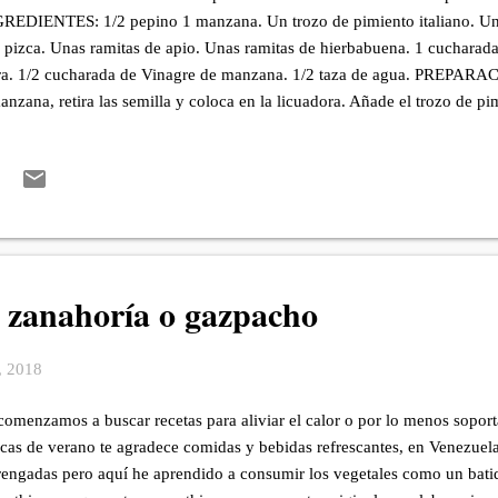
REDIENTES: 1/2 pepino 1 manzana. Un trozo de pimiento italiano. Un d
 pizca. Unas ramitas de apio. Unas ramitas de hierbabuena. 1 cucharada
ra. 1/2 cucharada de Vinagre de manzana. 1/2 taza de agua. PREPARACI
anzana, retira las semilla y coloca en la licuadora. Añade el trozo de pim
rbabuena, aceite, agua y vinagre. Tritura bien hasta conseguir que que
a es a criterio si se desea más espeso o líquido. El pepino contiene muc
a poco a poco. #aymajames #bebidas #comidasana #refrescante #vera
nagre #comerricoysano #comerrico
 zanahoría o gazpacho
, 2018
comenzamos a buscar recetas para aliviar el calor o por lo menos soport
cas de verano te agradece comidas y bebidas refrescantes, en Venezuel
engadas pero aquí he aprendido a consumir los vegetales como un batid