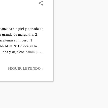
nzana sin piel y cortada en
da grande de margarina. 2
aceitunas sin hueso. 1
REPARACIÓN: Coloca en la
o. Tapa y deja cocinando por
 te quede una carne lisa.
o largo de la carne los
SEGUIR LEYENDO »
se salga, con la ayuda de un
l solomillo por todos sus