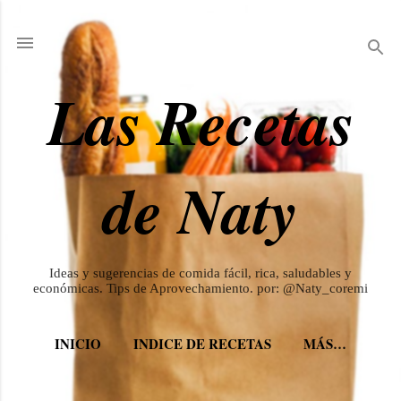
Ir al contenido principal
Las Recetas
de Naty
Ideas y sugerencias de comida fácil, rica, saludables y
económicas. Tips de Aprovechamiento. por: @Naty_coremi
INICIO
INDICE DE RECETAS
MÁS…
REDES SOCIALES