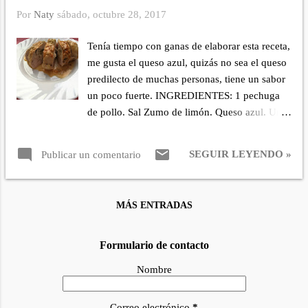
mano con la granada sobre la bandeja donde
Por
Naty
sábado, octubre 28, 2017
está la lechuga, con la ayuda de una cuchara
golpea la granada, los granos irán cayendo en
Tenía tiempo con ganas de elaborar esta receta,
la ensaladera. Corta los quesos y decora la
me gusta el queso azul, quizás no sea el queso
ensalada. Reserva. Prepara el aderezo
predilecto de muchas personas, tiene un sabor
integrando todo. Reserva. Vierte el aderezo
un poco fuerte. INGREDIENTES: 1 pechuga
encima de la ensalada en el momento de servir.
de pollo. Sal Zumo de limón. Queso azul. Una
Buen provecho.
cucharada de aceite. PREPARACIÓN: Toma la
pechuga limpia de grasas, abre un poco por un
SEGUIR LEYENDO »
Publicar un comentario
lado y con la ayuda del cuchillo cortas por
dentro lo más que puedas, la idea es hacer una
especie de bolsa para el relleno. Condimenta
MÁS ENTRADAS
por fuera y por dentro con limón y sal. Corta el
queso azul un poco y rellena la pechuga. En
una sartén coloca una cucharada de aceite y
Formulario de contacto
dora por cada lado a fuego medio y tapado.
Nombre
Pasa al horno y cocina 15 minutos a 200°.
Quedó d i v i n a. !!! Con pocos ingredientes
Correo electrónico
*