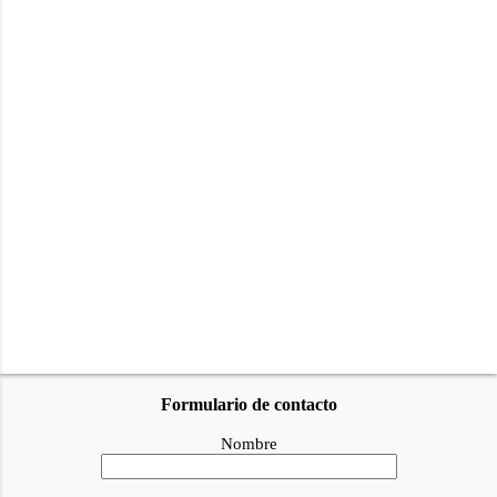
t
a
r
i
o
s
Formulario de contacto
Nombre