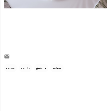
carne
cerdo
guisos
salsas
C
o
m
e
n